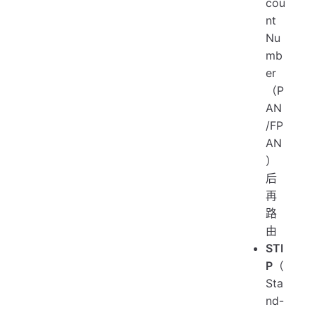
cou
nt
Nu
mb
er
（P
AN
/FP
AN
）
后
再
路
由
STI
P
（
Sta
nd-