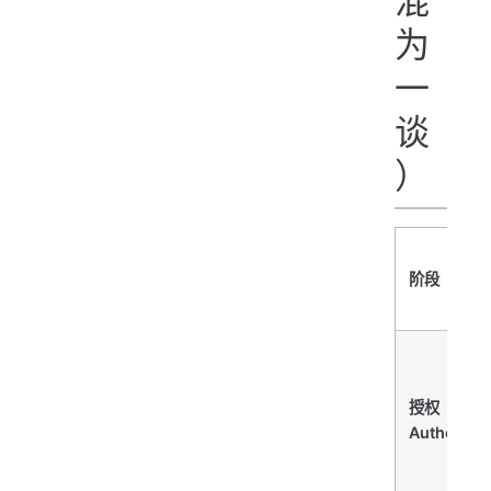
混
为
一
谈
）
阶段
授权
Authorizat