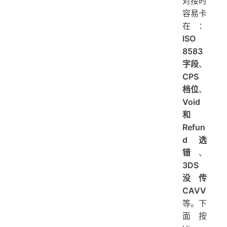
对接时
容易卡
在：
ISO
8583
字段
、
CPS
档位
、
Void
和
Refun
d 选
错
、
3DS
没传
CAVV
等。下
面按