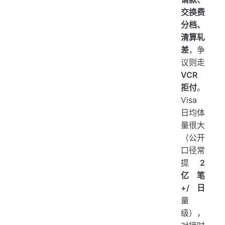
交换费
分档、
清算轧
差
，争
议则走
VCR
拒付
。
Visa
日均体
量很大
（公开
口径常
提
2
亿笔
+/日
量
级），