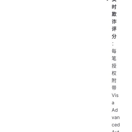
时
欺
诈
评
分
：
每
笔
授
权
附
带
Vis
a
Ad
van
ced