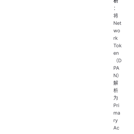
析
：
将
Net
wo
rk
Tok
en
（D
PA
N）
解
析
为
Pri
ma
ry
Ac