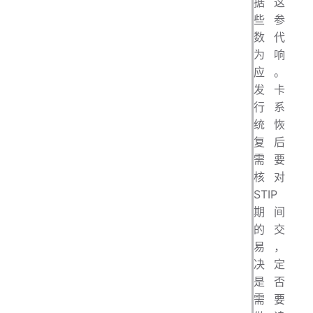
据这
些参
数代
为响
应。
发卡
行系
统恢
复后
需要
核对
STIP
期间
的交
易，
决定
是否
需要