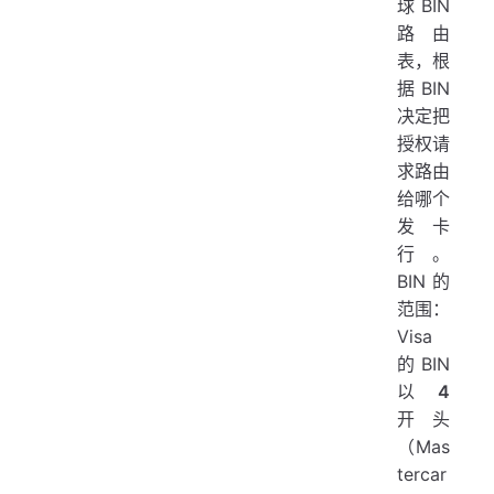
球 BIN
路由
表，根
据 BIN
决定把
授权请
求路由
给哪个
发卡
行。
BIN 的
范围：
Visa
的 BIN
以
4
开头
（Mas
tercar