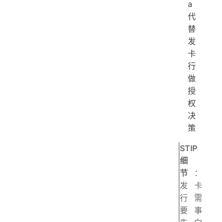
a
代
替
发
卡
行
做
授
权
决
策
STIP
细
节
：
发卡
行需
要事