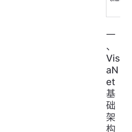
一
、
Vis
aN
et
基
础
架
构