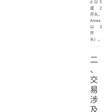
d 以 5
或 2
开头，
Amex
以 3
开
头）。
二
、
交
易
涉
及