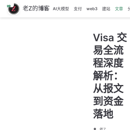
跳
老Z的博客
首页
AI大模型
支付
web3
建站
文章
至
主
要
Visa 交
內
容
易全流
程深度
解析：
从报文
到资金
落地
老Z