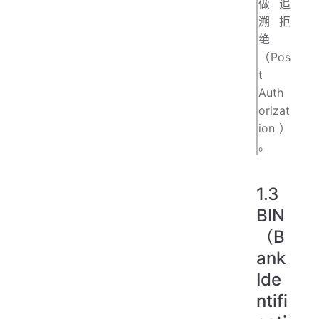
做追
溯拒
绝
（Pos
t
Auth
orizat
ion）
。
1.3
BIN
（B
ank
Ide
ntifi