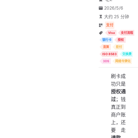
2026/5/6
大约 25 分钟
支付
Visa
支付流程
银行卡
授权
清算
拒付
ISO 8583
交换费
3DS
网络令牌化
刷卡成
功只是
授权通
过
；钱
真正到
商户账
上，还
要走
请款、