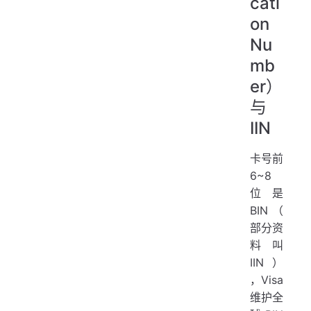
cati
on
Nu
mb
er）
与
IIN
卡号前
6~8
位是
BIN（
部分资
料叫
IIN）
，Visa
维护全