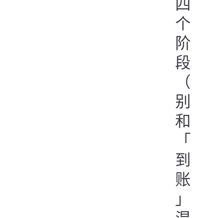
四
个
阶
段
（
别
和
「
到
账
」