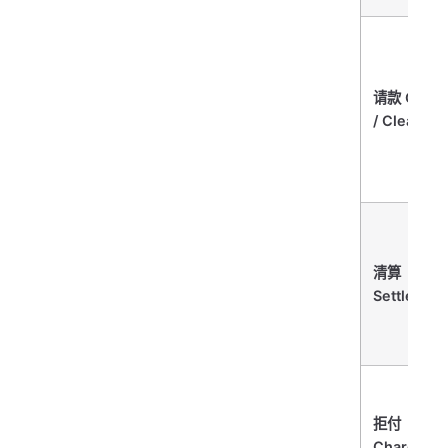
请款 Captu
/ Clearing
清算
Settlemen
拒付
Chargeba