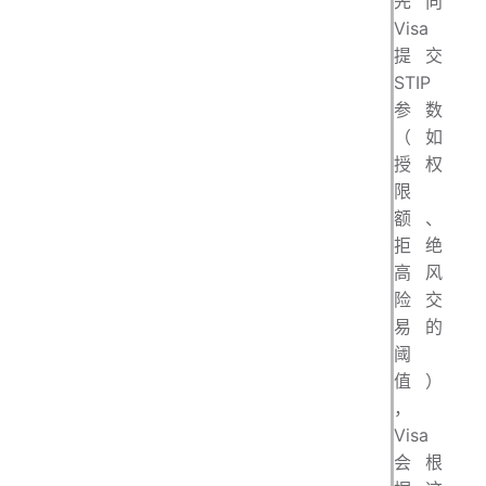
先向
Visa
提交
STIP
参数
（如
授权
限
额、
拒绝
高风
险交
易的
阈
值）
，
Visa
会根