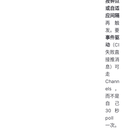
按钟点
或自适
应间隔
再触
发。要
事件驱
动
（CI
失败直
接推消
息）可
走
Chann
els，
而不是
自己
30 秒
poll
一次。