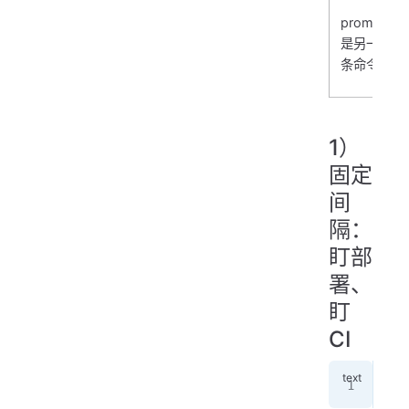
prompt
是另一
条命令
1）
固定
间
隔：
盯部
署、
盯
CI
/lo