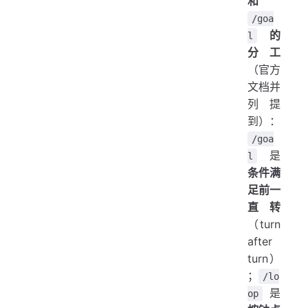
和
/goa
的
l
分工
（官方
文档并
列提
到）：
/goa
是
l
条件满
足前一
直转
（turn
after
turn）
；
/lo
是
op