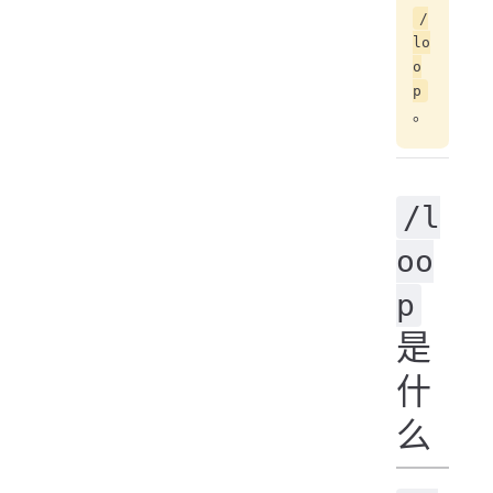
/
lo
o
p
。
/l
oo
p
是
什
么