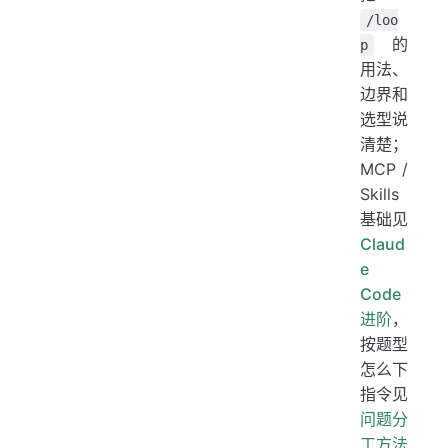
/loo
的
p
用法、
边界和
选型说
清楚；
MCP /
Skills
基础见
Claud
e
Code
进阶
，
按题型
怎么下
指令见
问题分
工方法