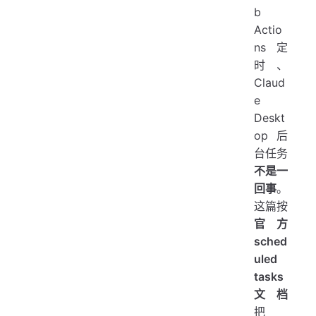
b
Actio
ns 定
时、
Claud
e
Deskt
op 后
台任务
不是一
回事
。
这篇按
官方
sched
uled
tasks
文档
把