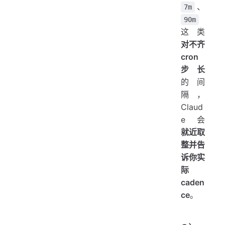
、
7m
90m
这类
对不齐
cron
步长
的间
隔，
Claud
e 会
就近取
整并告
诉你实
际
caden
ce
。