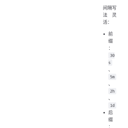
间隔写
法灵
活：
前
缀
：
30
s
、
5m
、
2h
、
1d
后
缀
：