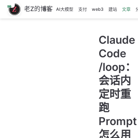
跳
老Z的博客
首页
AI大模型
支付
web3
建站
文章
至
主
要
Claude
內
容
Code
/loop：
会话内
定时重
跑
Prompt
怎么用