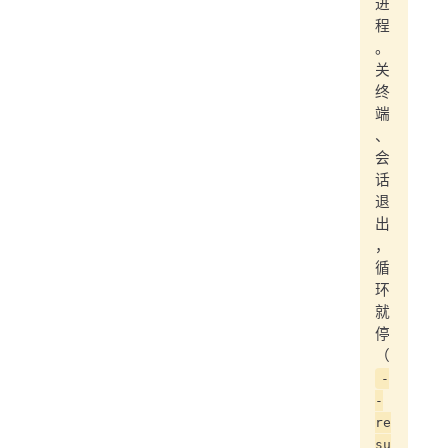
进
程
。
关
终
端
、
会
话
退
出
，
循
环
就
停
（
-
-
re
su