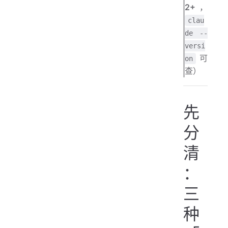
2+
，
clau
de --
versi
可
on
查）
先
分
清
：
三
种