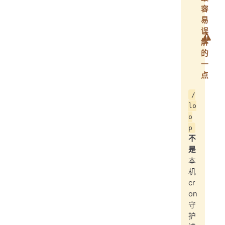
容
易
误
解
的
一
点
/
lo
o
p
不
是
本
机
cr
on
守
护