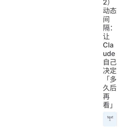
2）
动态
间
隔：
让
Cla
ude
自己
决定
「多
久后
再
看」
/lo