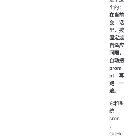
个的：
在当前
会话
里，按
固定或
自适应
间隔，
自动把
prom
pt 再
跑一
遍
。
它和系
统
cron
、
GitHu