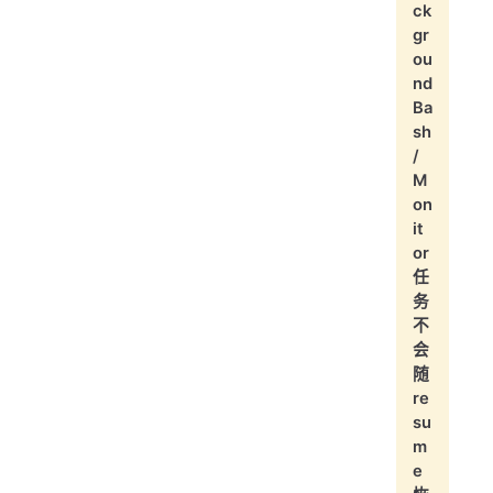
ck
gr
ou
nd
Ba
sh
/
M
on
it
or
任
务
不
会
随
re
su
m
e