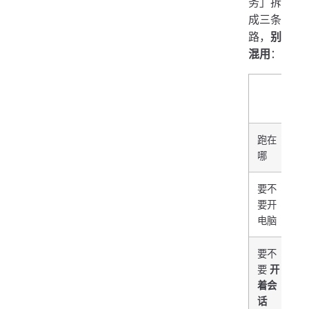
务」拆
成三条
路，
别
混用
：
Cl
跑在
An
哪
要不
要开
否
电脑
要不
要
开
否
着会
话