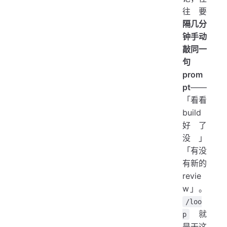
往要
隔几分
钟手动
敲同一
句
prom
pt
——
「看看
build
好了
没」
「有没
有新的
revie
w」。
/loo
就
p
是干这