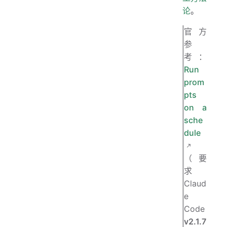
论
。
官方
参
考：
Run
prom
pts
on a
sche
dule
（要
求
Claud
e
Code
v2.1.7