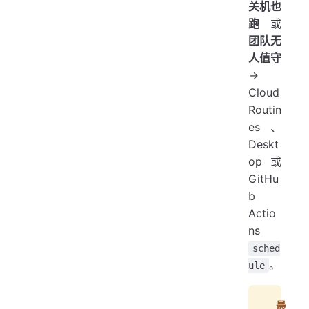
关机也
跑
或
团队无
人值守
→
Cloud
Routin
es、
Deskt
op 或
GitHu
b
Actio
ns
sched
。
ule
最