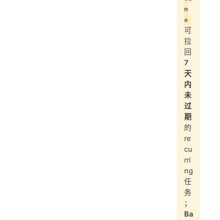
m
e
可
拉
回
7
天
内
未
过
期
的
re
cu
rri
ng
任
务
；
Ba