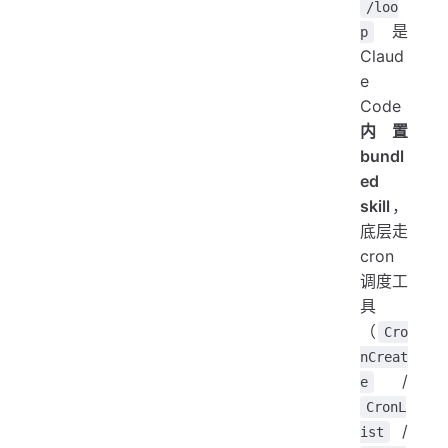
/loo
是
p
Claud
e
Code
内置
bundl
ed
skill
，
底层走
cron
调度工
具
（
Cro
nCreat
/
e
CronL
/
ist