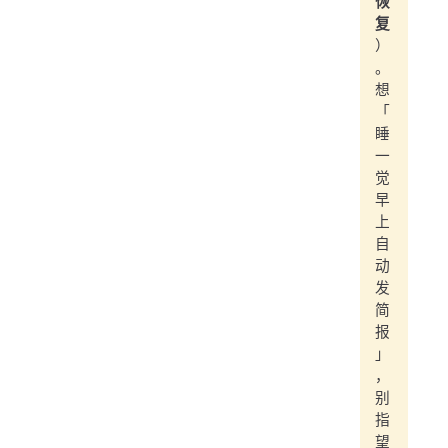
恢
复
）
。
想
「
睡
一
觉
早
上
自
动
发
简
报
」
，
别
指
望