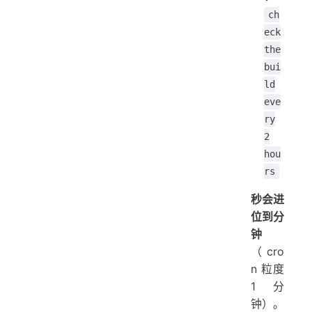
ch
eck
the
bui
ld
eve
ry
2
hou
rs
秒会进
位到分
钟
（cro
n 粒度
1 分
钟）。